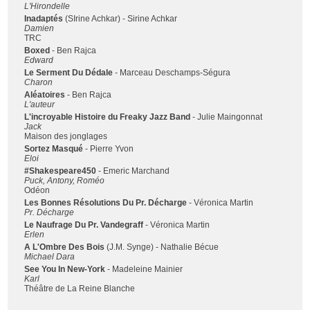
L'Hirondelle
Inadaptés
(SIrine Achkar) - Sirine Achkar
Damien
TRC
Boxed
- Ben Rajca
Edward
Le Serment Du Dédale
- Marceau Deschamps-Ségura
Charon
Aléatoires
- Ben Rajca
L'auteur
L'incroyable Histoire du Freaky Jazz Band
- Julie Maingonnat
Jack
Maison des jonglages
Sortez Masqué
- Pierre Yvon
Eloi
#Shakespeare450
- Emeric Marchand
Puck, Antony, Roméo
Odéon
Les Bonnes Résolutions Du Pr. Décharge
- Véronica Martin
Pr. Décharge
Le Naufrage Du Pr. Vandegraff
- Véronica Martin
Erlen
A L'Ombre Des Bois
(J.M. Synge) - Nathalie Bécue
Michael Dara
See You In New-York
- Madeleine Mainier
Karl
Théâtre de La Reine Blanche