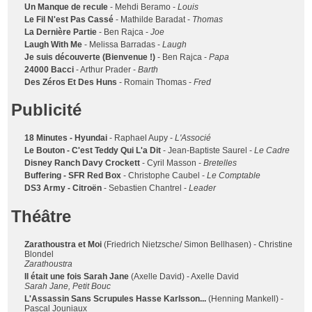
Un Manque de recule
- Mehdi Beramo -
Louis
Le Fil N'est Pas Cassé
- Mathilde Baradat -
Thomas
La Dernière Partie
- Ben Rajca -
Joe
Laugh With Me
- Melissa Barradas -
Laugh
Je suis découverte (Bienvenue !)
- Ben Rajca -
Papa
24000 Bacci
- Arthur Prader -
Barth
Des Zéros Et Des Huns
- Romain Thomas -
Fred
Publicité
18 Minutes - Hyundai
- Raphael Aupy -
L'Associé
Le Bouton - C'est Teddy Qui L'a Dit
- Jean-Baptiste Saurel -
Le Cadre
Disney Ranch Davy Crockett
- Cyril Masson -
Bretelles
Buffering - SFR Red Box
- Christophe Caubel -
Le Comptable
DS3 Army - Citroën
- Sebastien Chantrel -
Leader
Théâtre
Zarathoustra et Moi
(Friedrich Nietzsche/ Simon Bellhasen) - Christine
Blondel
Zarathoustra
Il était une fois Sarah Jane
(Axelle David) - Axelle David
Sarah Jane, Petit Bouc
L'Assassin Sans Scrupules Hasse Karlsson...
(Henning Mankell) -
Pascal Jouniaux