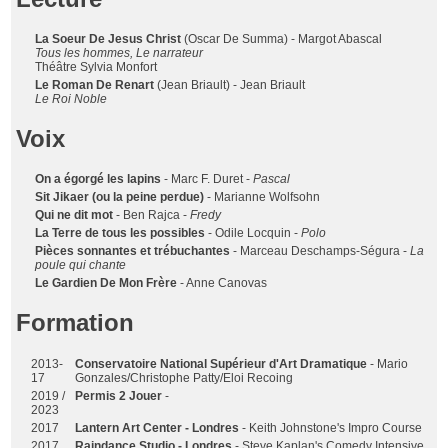
La Soeur De Jesus Christ
(Oscar De Summa) - Margot Abascal
Tous les hommes, Le narrateur
Théâtre Sylvia Monfort
Le Roman De Renart
(Jean Briault) - Jean Briault
Le Roi Noble
Voix
On a égorgé les lapins
- Marc F. Duret -
Pascal
Sit Jikaer (ou la peine perdue)
- Marianne Wolfsohn
Qui ne dit mot
- Ben Rajca -
Fredy
La Terre de tous les possibles
- Odile Locquin -
Polo
Pièces sonnantes et trébuchantes
- Marceau Deschamps-Ségura -
La
poule qui chante
Le Gardien De Mon Frère
- Anne Canovas
Formation
2013-
Conservatoire National Supérieur d'Art Dramatique
- Mario
17
Gonzales/Christophe Patty/Eloi Recoing
2019 /
Permis 2 Jouer
-
2023
2017
Lantern Art Center - Londres
- Keith Johnstone's Impro Course
2017
Raindance Studio - Londres
- Steve Kaplan's Comedy Intensive