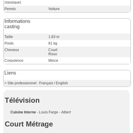
classique)
Permis
Voiture
Informations
casting
Taille
1.83 m
Poids
81 kg
Cheveux
Court
Roux
Corpulence
Mince
Liens
> Site professionnel : Français / English
Télévision
Cuisine Interne
- Louis Farge -
Albert
Court Métrage